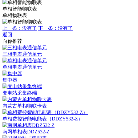
单相智能物联表
单相物联表
上一条：没有了
下一条：没有了
返回
向你推荐
三相电表通信单元
单相电表通信单元
集中器
变电站采集终端
内蒙古单相物联卡表
单相费控智能电能表（DDZY532-Z）
南网单相表DDZ532-Z