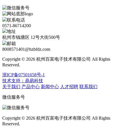
联系电话
0571-86714200
地址
杭州市钱塘区 12号大街500号
邮箱
8008571401@hzbfdz.com
Copyright © 2026 杭州百富电子技术有限公司 All Rights
Reserved.
浙ICP备07501658号-1
技术支持：鼎易科技
关于我们
产品中心
新闻中心
人才招聘
联系我们
微信服务号
Copyright © 2026 杭州百富电子技术有限公司 All Rights
Reserved.