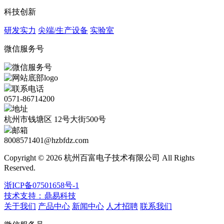
科技创新
研发实力
尖端/生产设备
实验室
微信服务号
联系电话
0571-86714200
地址
杭州市钱塘区 12号大街500号
邮箱
8008571401@hzbfdz.com
Copyright © 2026 杭州百富电子技术有限公司 All Rights
Reserved.
浙ICP备07501658号-1
技术支持：鼎易科技
关于我们
产品中心
新闻中心
人才招聘
联系我们