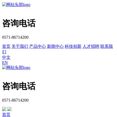
咨询电话
0571-86714200
首页
关于我们
产品中心
新闻中心
科技创新
人才招聘
联系我
们
中文
EN
咨询电话
0571-86714200
首页