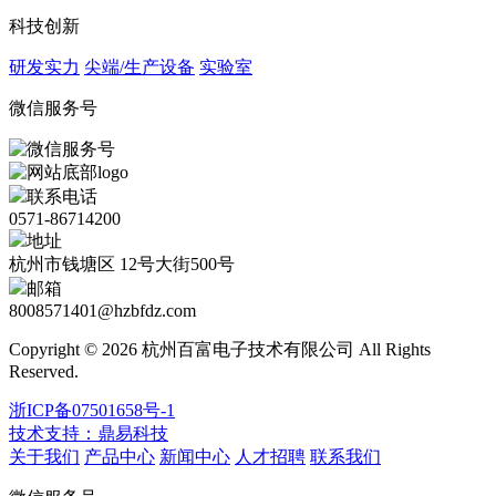
科技创新
研发实力
尖端/生产设备
实验室
微信服务号
联系电话
0571-86714200
地址
杭州市钱塘区 12号大街500号
邮箱
8008571401@hzbfdz.com
Copyright © 2026 杭州百富电子技术有限公司 All Rights
Reserved.
浙ICP备07501658号-1
技术支持：鼎易科技
关于我们
产品中心
新闻中心
人才招聘
联系我们