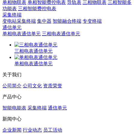
单相物联表
单相智能费控电表
导轨表
三相物联表
三相智能多
功能表
三相智能费控电表
采集终端
变电站采集终端
集中器
智能融合终端
专变终端
通信单元
单相电表通信单元
三相电表通信单元
三相电表通信单元
单相电表通信单元
关于我们
公司简介
公司文化
资质荣誉
产品中心
智能电能表
采集终端
通信单元
新闻中心
企业新闻
行业动态
员工活动