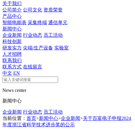
关于我们
公司简介
公司文化
资质荣誉
产品中心
智能电能表
采集终端
通信单元
新闻中心
企业新闻
行业动态
员工活动
科技创新
研发实力
尖端/生产设备
实验室
人才招聘
联系我们
联系方式
在线留言
中文
EN
News center
新闻中心
企业新闻
行业动态
员工活动
当前位置：
首页
>
新闻中心
>
企业新闻
>
关于百富电子申报2024
年度浙江省科学技术进步奖的公示